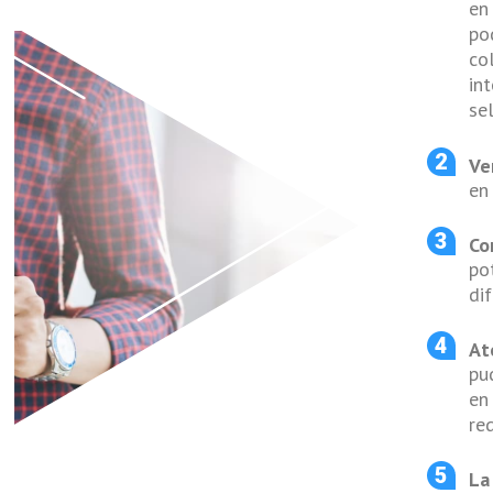
en
po
co
in
se
Ve
en
Co
po
di
At
pu
en
re
La