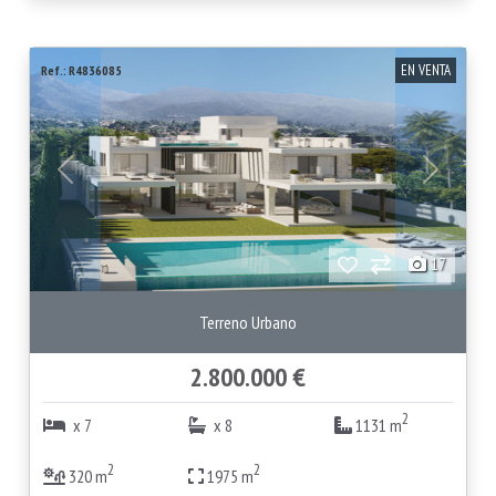
EN VENTA
Ref.: R4836085
Anterior
Siguiente
17
Terreno Urbano
2.800.000 €
2
x 7
x 8
1131 m
2
2
320 m
1975 m