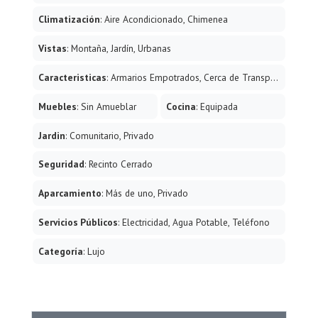
en perfecto estado de conservación, dentro de una
comunidad muy cuidada. A solo 10 minutos a pie del
Climatización
: Aire Acondicionado, Chimenea
casco antiguo de Marbella, a 5 minutos en coche de
Vistas
: Montaña, Jardín, Urbanas
La Cañada ‌y ‌a ‌tan ‌solo ‌200 metros de
‌supermercados, ‌colegios ‌y ‌todo ‌tipo de servicios. Una
Caracteristicas
: Armarios Empotrados, Cerca de Transporte, Terraza Privada, WiFi, Lavadero, Suelos de Mármol, Doble acristalamiento, Fibra óptica
oportunidad única ‌para vivir ‌en una de las ‌áreas ‌más
‌cómodas ‌y ‌demandadas ‌de ‌Marbella.
Muebles
: Sin Amueblar
Cocina
: Equipada
Jardin
: Comunitario, Privado
Seguridad
: Recinto Cerrado
Aparcamiento
: Más de uno, Privado
Servicios Públicos
: Electricidad, Agua Potable, Teléfono
Categoría
: Lujo