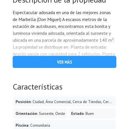
Espectacular adosada en una de las mejores zonas
de Marbella (Don Miguel) A escasos metros de la
estación de autobuses, encontramos esta bonita y
luminosa vivienda adosada, orientada al suroeste y
ubicada en una parcela de aproximadamente 140 m².
La propiedad se distribuye en: Planta de entrada:
Amplio garaje con capacidad para 2 vehículos. Planta
baja (62 m² + terraza y jardín): Cocina muy espaciosa
VER MÁS
Zona de lavadero Aseo de cortesía Salón con acceso
directo a la terraza y al jardín privado Salida directa a
la piscina comunitaria Planta sótano: Declarada en
Características
escritura, con unos 70 m² adicionales, ideal para sala
de juegos, gimnasio, dormitorio extra o trastero.
Posición
: Ciudad, Área Comercial, Cerca de Tiendas, Cerca de Ciudad, Cerca de Colegios, Urbanización
(Actualmente hay un dormitorio con ventana, un
almacén y otro dormitorio ciego). Primera planta (65
Orientación
: Suroeste, Oeste
Estado
: Buen
m²): 3 dormitorios exteriores 2 cuartos de baño
completos Situada en una zona residencial tranquila y
Piscina
: Comunitaria