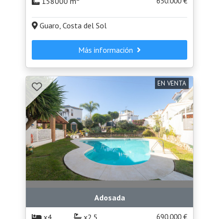
158000 m
650.000 €
Guaro, Costa del Sol
Más información
EN VENTA
Adosada
x4
x2.5
690.000 €